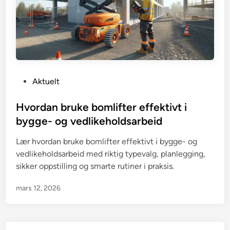
P
Aktuelt
o
s
Hvordan bruke bomlifter effektivt i
t
bygge- og vedlikeholdsarbeid
e
Lær hvordan bruke bomlifter effektivt i bygge- og
d
vedlikeholdsarbeid med riktig typevalg, planlegging,
i
sikker oppstilling og smarte rutiner i praksis.
n
mars 12, 2026