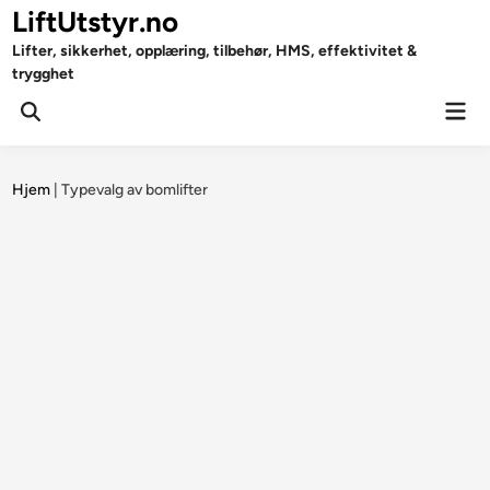
Skip
LiftUtstyr.no
to
Lifter, sikkerhet, opplæring, tilbehør, HMS, effektivitet &
content
trygghet
Mai
Open
Men
Search
Hjem
|
Typevalg av bomlifter