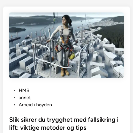
P
HMS
o
annet
s
Arbeid i høyden
t
e
Slik sikrer du trygghet med fallsikring i
d
lift: viktige metoder og tips
i