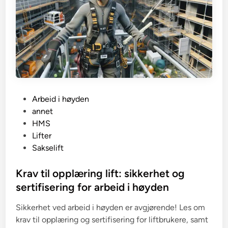
P
Arbeid i høyden
o
annet
s
HMS
t
Lifter
e
Sakselift
d
i
Krav til opplæring lift: sikkerhet og
n
sertifisering for arbeid i høyden
Sikkerhet ved arbeid i høyden er avgjørende! Les om
krav til opplæring og sertifisering for liftbrukere, samt