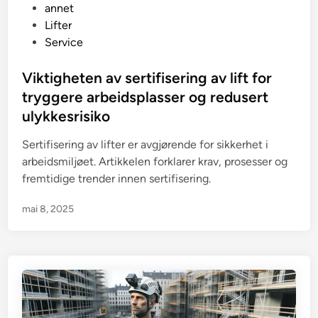
P
annet
o
Lifter
s
Service
t
e
Viktigheten av sertifisering av lift for
d
tryggere arbeidsplasser og redusert
i
ulykkesrisiko
n
Sertifisering av lifter er avgjørende for sikkerhet i
arbeidsmiljøet. Artikkelen forklarer krav, prosesser og
fremtidige trender innen sertifisering.
mai 8, 2025