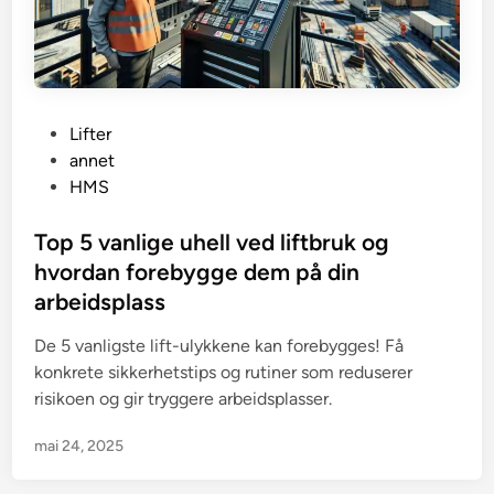
P
Lifter
o
annet
s
HMS
t
e
Top 5 vanlige uhell ved liftbruk og
d
hvordan forebygge dem på din
i
arbeidsplass
n
De 5 vanligste lift-ulykkene kan forebygges! Få
konkrete sikkerhetstips og rutiner som reduserer
risikoen og gir tryggere arbeidsplasser.
mai 24, 2025