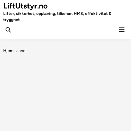
Skip
LiftUtstyr.no
to
Lifter, sikkerhet, opplæring, tilbehør, HMS, effektivitet &
content
trygghet
Mai
Open
Men
Search
Hjem
|
annet