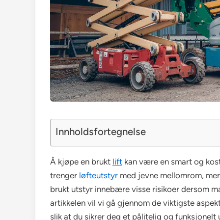
Innholdsfortegnelse
Å kjøpe en brukt
lift
kan være en smart og kostn
trenger
løfteutstyr
med jevne mellomrom, men s
brukt utstyr innebære visse risikoer dersom m
artikkelen vil vi gå gjennom de viktigste aspekt
slik at du sikrer deg et pålitelig og funksjonelt 