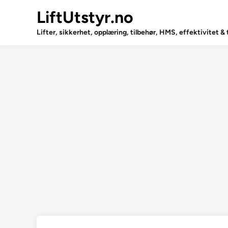
Skip
LiftUtstyr.no
to
content
Lifter, sikkerhet, opplæring, tilbehør, HMS, effektivitet &