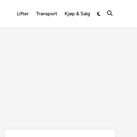
Switch
Lifter
Transport
Kjøp & Salg
Open
to
Search
dark
mode