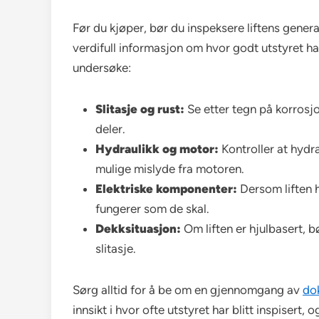
Før du kjøper, bør du inspeksere liftens genera
verdifull informasjon om hvor godt utstyret ha
undersøke:
Slitasje og rust:
Se etter tegn på korrosjo
deler.
Hydraulikk og motor:
Kontroller at hydra
mulige mislyde fra motoren.
Elektriske komponenter:
Dersom liften ha
fungerer som de skal.
Dekksituasjon:
Om liften er hjulbasert, b
slitasje.
Sørg alltid for å be om en gjennomgang av
do
innsikt i hvor ofte utstyret har blitt inspisert, o