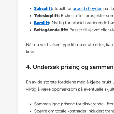
Sakselift
:
Ideell for
arbeid i høyden
på fla
Teleskoplift:
Brukes ofte i prosjekter so
Bomlift
:
Nyttig for arbeid i varierende hø
Beltegående lift:
Passer til ujevnt eller u
Når du vet hvilken type lift du er ute etter, kan
krav.
4. Undersøk prising og sammenl
En av de største fordelene med å kjøpe brukt ut
viktig å være oppmerksom på eventuelle skjult
Sammenligne prisene for tilsvarende lifter
Spørre om totale kostnader inkludert tran