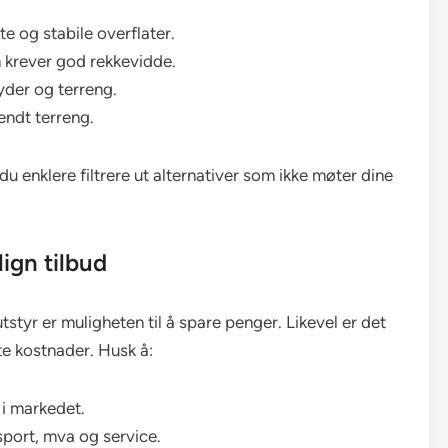
te og stabile overflater.
m krever god rekkevidde.
yder og terreng.
lendt terreng.
 du enklere filtrere ut alternativer som ikke møter dine
ign tilbud
styr er muligheten til å spare penger. Likevel er det
e kostnader. Husk å:
 i markedet.
sport, mva og service.