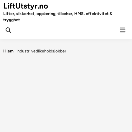
Skip
LiftUtstyr.no
to
Lifter, sikkerhet, opplæring, tilbehør, HMS, effektivitet &
content
trygghet
Mai
Open
Men
Search
Hjem
|
industri vedlikeholdsjobber