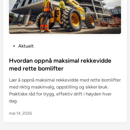
P
Aktuelt
o
s
Hvordan oppnå maksimal rekkevidde
t
med rette bomlifter
e
Lær å oppnå maksimal rekkevidde med rette bomlifter
d
med riktig maskinvalg, oppstilling og sikker bruk.
i
Praktiske råd for trygg, effektiv drift i høyden hver
n
dag.
mai 14, 2026