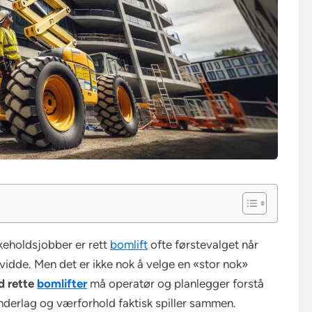
ikeholdsjobber er rett
bomlift
ofte førstevalget når
vidde. Men det er ikke nok å velge en «stor nok»
d rette
bomlifter
må operatør og planlegger forstå
underlag og værforhold faktisk spiller sammen.