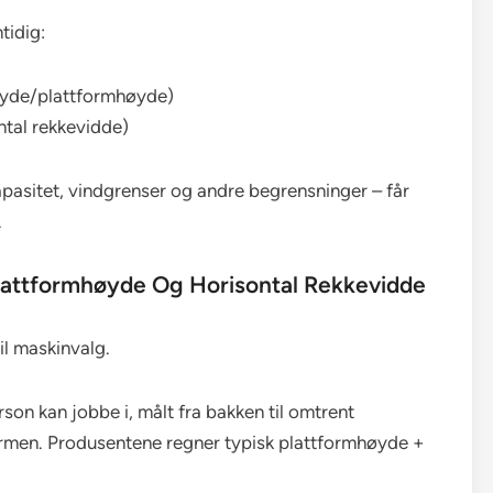
tidig:
øyde/plattformhøyde)
ontal rekkevidde)
kapasitet, vindgrenser og andre begrensninger – får
.
Plattformhøyde Og Horisontal Rekkevidde
il maskinvalg.
son kan jobbe i, målt fra bakken til omtrent
ormen. Produsentene regner typisk plattformhøyde +