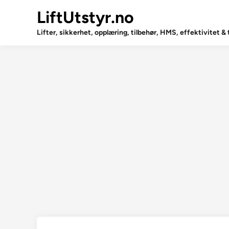
Skip
LiftUtstyr.no
to
content
Lifter, sikkerhet, opplæring, tilbehør, HMS, effektivitet &