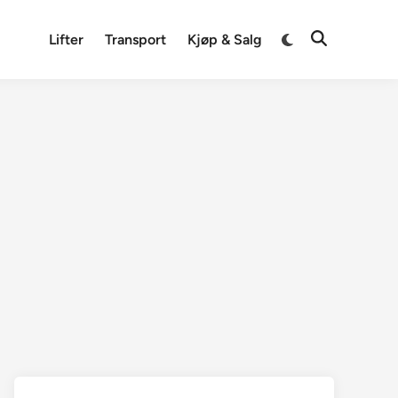
Switch
Lifter
Transport
Kjøp & Salg
Open
to
Search
dark
mode