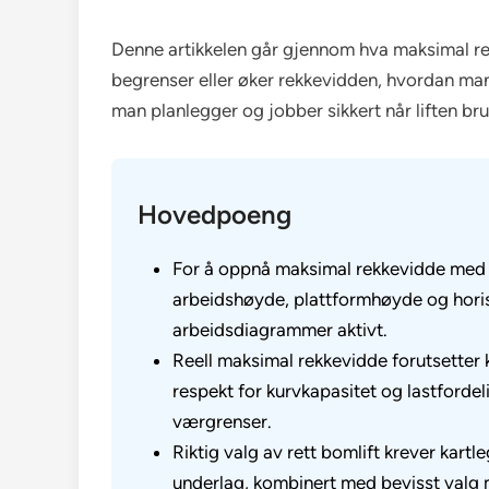
Denne artikkelen går gjennom hva maksimal rek
begrenser eller øker rekkevidden, hvordan man 
man planlegger og jobber sikkert når liften br
Hovedpoeng
For å oppnå maksimal rekkevidde med r
arbeidshøyde, plattformhøyde og hori
arbeidsdiagrammer aktivt.
Reell maksimal rekkevidde forutsetter k
respekt for kurvkapasitet og lastfordel
værgrenser.
Riktig valg av rett bomlift krever kart
underlag, kombinert med bevisst valg mel