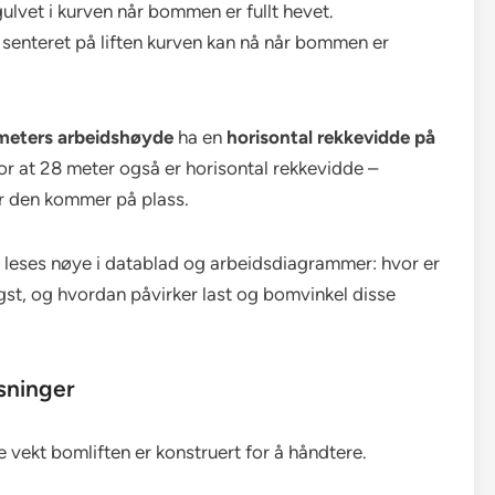
gulvet i kurven når bommen er fullt hevet.
a senteret på liften kurven kan nå når bommen er
meters arbeidshøyde
ha en
horisontal rekkevidde på
ror at 28 meter også er horisontal rekkevidde –
r den kommer på plass.
 leses nøye i datablad og arbeidsdiagrammer: hvor er
gst, og hvordan påvirker last og bomvinkel disse
sninger
ekt bomliften er konstruert for å håndtere.