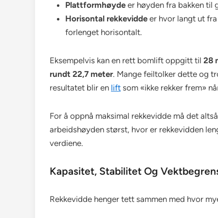
Plattformhøyde
er høyden fra bakken til 
Horisontal rekkevidde
er hvor langt ut fr
forlenget horisontalt.
Eksempelvis kan en rett bomlift oppgitt til
28 
rundt 22,7 meter
. Mange feiltolker dette og t
resultatet blir en
lift
som «ikke rekker frem» nå
For å oppnå maksimal rekkevidde må det altså
arbeidshøyden størst, hvor er rekkevidden len
verdiene.
Kapasitet, Stabilitet Og Vektbegren
Rekkevidde henger tett sammen med hvor mye v