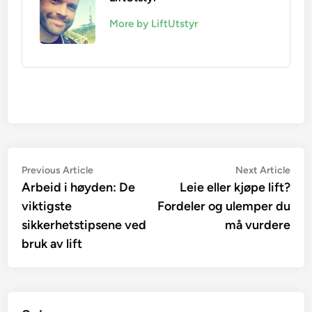
More by LiftUtstyr
Innleggsnavigasjon
Previous
Nex
Previous Article
Next Article
article:
artic
Arbeid i høyden: De
Leie eller kjøpe lift?
viktigste
Fordeler og ulemper du
sikkerhetstipsene ved
må vurdere
bruk av lift