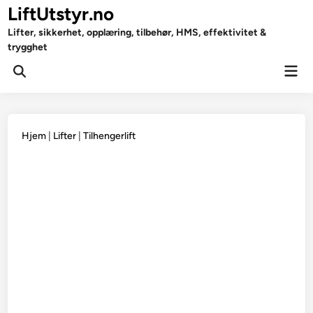
Skip
LiftUtstyr.no
to
Lifter, sikkerhet, opplæring, tilbehør, HMS, effektivitet &
content
trygghet
Mai
Open
Men
Search
Hjem
|
Lifter
|
Tilhengerlift