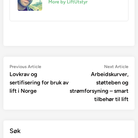
More by LiftUtstyr
Innleggsnavigasjon
Previous
Nex
Previous Article
Next Article
article:
artic
Lovkrav og
Arbeidskurver,
sertifisering for bruk av
støtteben og
lift i Norge
strømforsyning – smart
tilbehør til lift
Søk