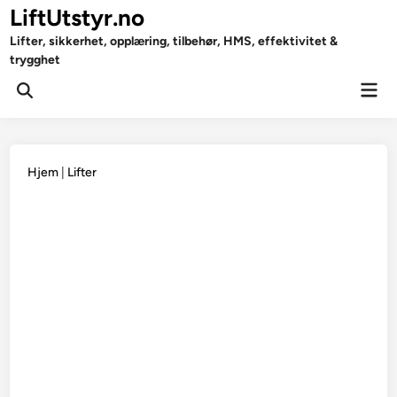
Skip
LiftUtstyr.no
to
Lifter, sikkerhet, opplæring, tilbehør, HMS, effektivitet &
content
trygghet
Mai
Open
Men
Search
Hjem
|
Lifter