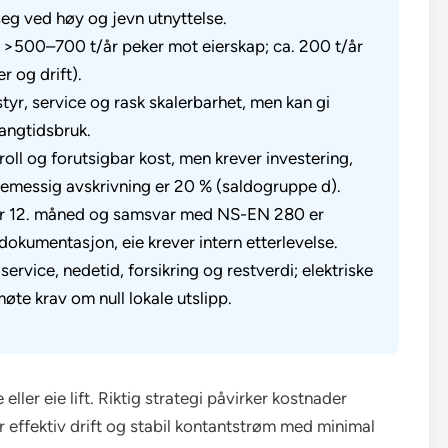
 seg ved høy og jevn utnyttelse.
e; >500–700 t/år peker mot eierskap; ca. 200 t/år
r og drift).
styr, service og rask skalerbarhet, men kan gi
angtidsbruk.
roll og forutsigbar kost, men krever investering,
ttemessig avskrivning er 20 % (saldogruppe d).
hver 12. måned og samsvar med NS-EN 280 er
 dokumentasjon, eie krever intern etterlevelse.
ervice, nedetid, forsikring og restverdi; elektriske
øte krav om null lokale utslipp.
eller eie lift. Riktig strategi påvirker kostnader
ker effektiv drift og stabil kontantstrøm med minimal