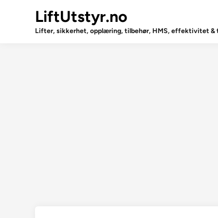
Skip
LiftUtstyr.no
to
content
Lifter, sikkerhet, opplæring, tilbehør, HMS, effektivitet &