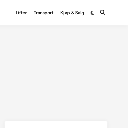
Switch
Lifter
Transport
Kjøp & Salg
Open
to
Search
dark
mode