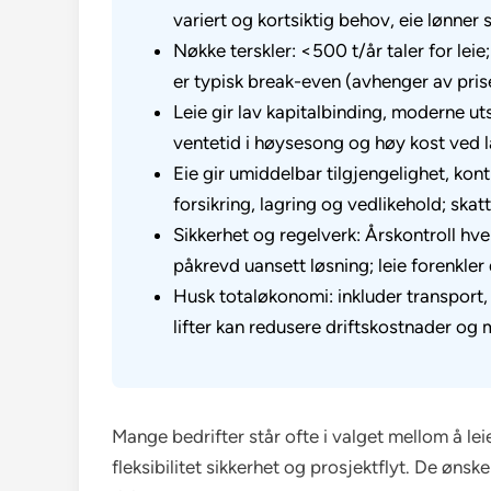
variert og kortsiktig behov, eie lønner
Nøkke terskler: <500 t/år taler for lei
er typisk break-even (avhenger av prise
Leie gir lav kapitalbinding, moderne ut
ventetid i høysesong og høy kost ved l
Eie gir umiddelbar tilgjengelighet, kont
forsikring, lagring og vedlikehold; ska
Sikkerhet og regelverk: Årskontroll 
påkrevd uansett løsning; leie forenkler
Husk totaløkonomi: inkluder transport, s
lifter kan redusere driftskostnader og m
Mange bedrifter står ofte i valget mellom å leie 
fleksibilitet sikkerhet og prosjektflyt. De øns