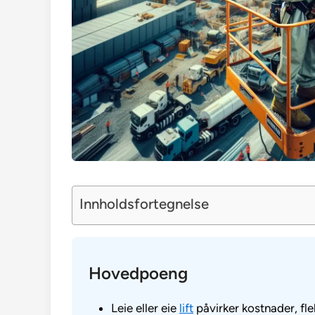
Innholdsfortegnelse
Hovedpoeng
Leie eller eie
lift
påvirker kostnader, flek