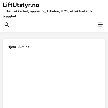
Skip
LiftUtstyr.no
to
Lifter, sikkerhet, opplæring, tilbehør, HMS, effektivitet &
content
trygghet
Mai
Open
Men
Search
Hjem
|
Aktuelt