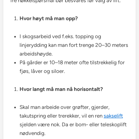
Tre nøkkelspørsmål bør besvares før valg av lift:
Hvor høyt må man opp?
I skogsarbeid ved f.eks. topping og
linjerydding kan man fort trenge 20–30 meters
arbeidshøyde.
På gårder er 10–18 meter ofte tilstrekkelig for
fjøs, låver og siloer.
Hvor langt må man nå horisontalt?
Skal man arbeide over grøfter, gjerder,
takutspring eller trerekker, vil en ren
sakselift
sjelden være nok. Da er bom- eller teleskoplift
nødvendig.